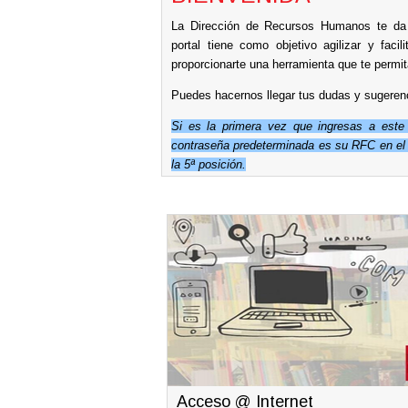
La Dirección de Recursos Humanos te da 
portal tiene como objetivo agilizar y faci
proporcionarte una herramienta que te permit
Puedes hacernos llegar tus dudas y sugeren
Si es la primera vez que ingresas a este
contraseña predeterminada es su RFC en el 
la 5ª posición.
Acceso @ Internet