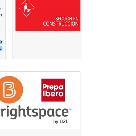
te
es
la
en